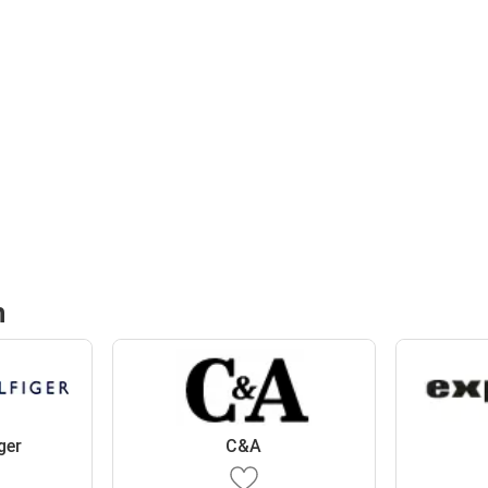
h
ger
C&A