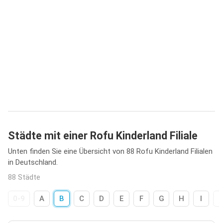
Städte mit einer Rofu Kinderland Filiale
Unten finden Sie eine Übersicht von 88 Rofu Kinderland Filialen
in Deutschland.
88 Städte
0-9
A
B
C
D
E
F
G
H
I