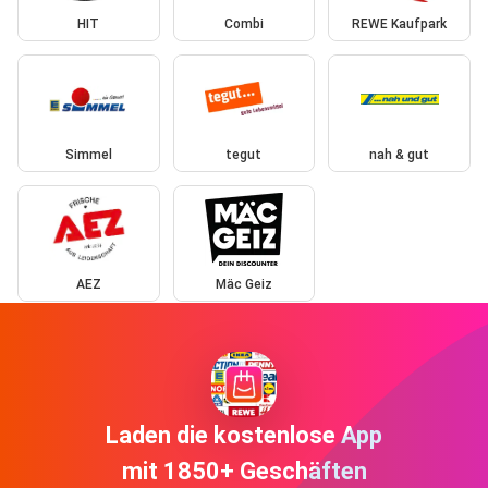
HIT
Combi
REWE Kaufpark
Simmel
tegut
nah & gut
AEZ
Mäc Geiz
Laden die kostenlose App
mit 1850+ Geschäften