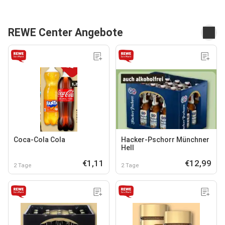
REWE Center Angebote
Coca-Cola Cola
Hacker-Pschorr Münchner
Hell
€1,11
€12,99
2 Tage
2 Tage