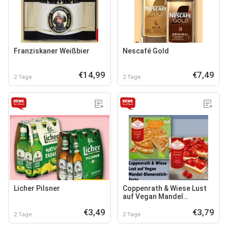
Franziskaner Weißbier
Nescafé Gold
€14,99
€7,49
2 Tage
2 Tage
Licher Pilsner
Coppenrath & Wiese Lust
auf Vegan Mandel
Bienenstich-Torte
€3,49
€3,79
2 Tage
2 Tage