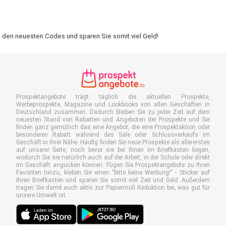
n den neuesten Codes und sparen Sie somit viel Geld!
Prospektangebote trägt täglich die aktuellen Prospekte,
Werbeprospekte, Magazine und Lookbooks von allen Geschäften in
Deutschland zusammen. Dadurch bleiben Sie zu jeder Zeit auf dem
neuesten Stand von Rabatten und Angeboten der Prospekte und Sie
finden ganz gemütlich das eine Angebot, die eine Prospektaktion oder
besonderen Rabatt während des Sale oder Schlussverkaufs im
Geschäft in Ihrer Nähe. Häufig finden Sie neue Prospekte als allererstes
auf unserer Seite, noch bevor sie bei Ihnen im Briefkasten liegen,
wodurch Sie sie natürlich auch auf der Arbeit, in der Schule oder direkt
im Geschäft angucken können. Fügen Sie Prospektangebote zu Ihren
Favoriten hinzu, kleben Sie einen "bitte keine Werbung!" - Sticker auf
Ihren Briefkasten und sparen Sie somit viel Zeit und Geld. Außerdem
tragen Sie damit auch aktiv zur Papiermüll Reduktion bei, was gut für
unsere Umwelt ist.