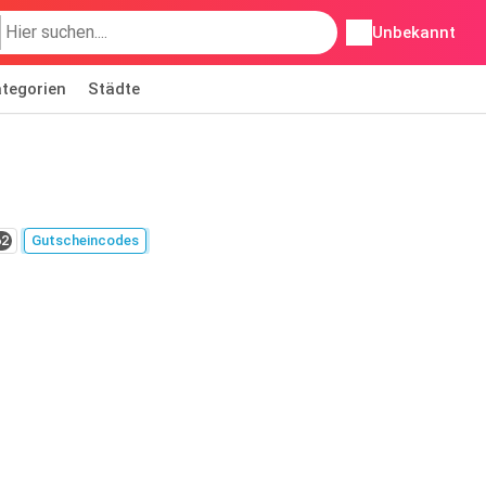
Unbekannt
tegorien
Städte
62
Gutscheincodes