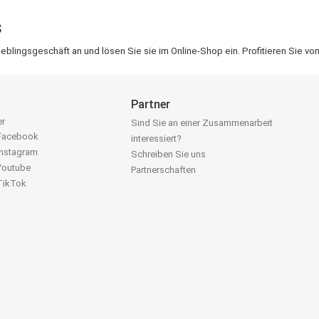
s
lingsgeschäft an und lösen Sie sie im Online-Shop ein. Profitieren Sie vo
Partner
er
Sind Sie an einer Zusammenarbeit
 Facebook
interessiert?
Instagram
Schreiben Sie uns
 Youtube
Partnerschaften
 TikTok