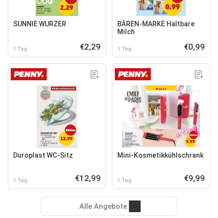
SUNNIE WURZER
BÄREN-MARKE Haltbare
Milch
€2,29
€0,99
1 Tag
1 Tag
Duroplast WC-Sitz
Mini-Kosmetikkühlschrank
€12,99
€9,99
1 Tag
1 Tag
Alle Angebote