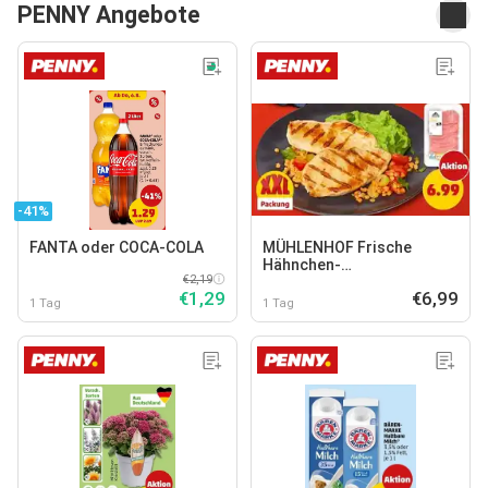
PENNY Angebote
-41%
FANTA oder COCA-COLA
MÜHLENHOF Frische
Hähnchen-
€2,19
Minutenschnitzel
€1,29
€6,99
1 Tag
1 Tag