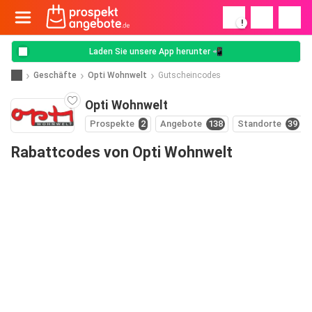
!
Laden Sie unsere App herunter 📲
Geschäfte
Opti Wohnwelt
Gutscheincodes
Opti Wohnwelt
Prospekte
2
Angebote
138
Standorte
39
Rabattcodes von Opti Wohnwelt