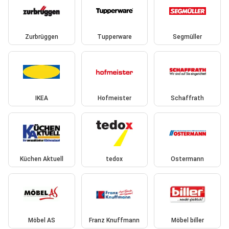
Zurbrüggen
Tupperware
Segmüller
IKEA
Hofmeister
Schaffrath
Küchen Aktuell
tedox
Ostermann
Möbel AS
Franz Knuffmann
Möbel biller