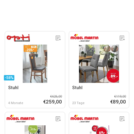
-58%
Stuhl
Stuhl
€626,00
€119,00
€259,00
€89,00
4 Monate
23 Tage