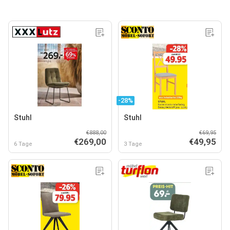
-28%
Stuhl
Stuhl
€888,00
€69,95
€269,00
€49,95
6 Tage
3 Tage