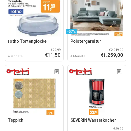
-57%
rotho Tortenglocke
Polstergarnitur
€29,99
€2.949,00
€11,50
€1.259,00
4 Monate
4 Monate
Teppich
SEVERIN Wasserkocher
€29,99