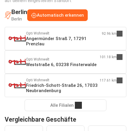
auf deinem eingestellten Standort:
Berlin
Automatisch erkennen
Berlin
Opti Wohnwelt
92.96 km
Angermünder Straß 7, 17291
Prenzlau
101.18 km
Opti Wohnwelt
Weststraße 6, 03238 Finsterwalde
Opti Wohnwelt
117.61 km
Friedrich-Schott-Straße 26, 17033
Neubrandenburg
Alle Filialen
Vergleichbare Geschäfte