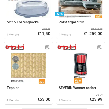
-57%
rotho Tortenglocke
Polstergarnitur
€29,99
€2.949,00
€11,50
€1.259,00
4 Monate
4 Monate
Teppich
SEVERIN Wasserkocher
€29,99
€53,00
€23,99
4 Monate
4 Monate