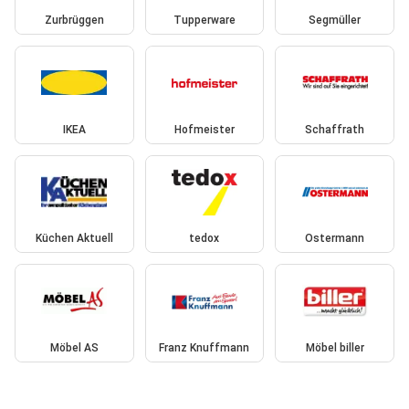
Zurbrüggen
Tupperware
Segmüller
IKEA
Hofmeister
Schaffrath
Küchen Aktuell
tedox
Ostermann
Möbel AS
Franz Knuffmann
Möbel biller