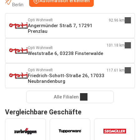
Automatisch erkennen
Berlin
Opti Wohnwelt
92.96 km
Angermünder Straß 7, 17291
Prenzlau
101.18 km
Opti Wohnwelt
Weststraße 6, 03238 Finsterwalde
Opti Wohnwelt
117.61 km
Friedrich-Schott-Straße 26, 17033
Neubrandenburg
Alle Filialen
Vergleichbare Geschäfte