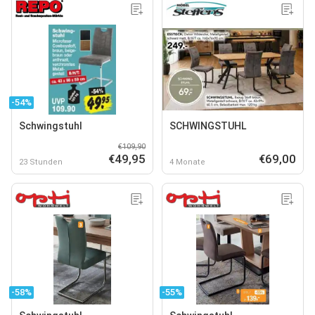
-54%
Schwingstuhl
SCHWINGSTUHL
€109,90
€49,95
€69,00
23 Stunden
4 Monate
-58%
-55%