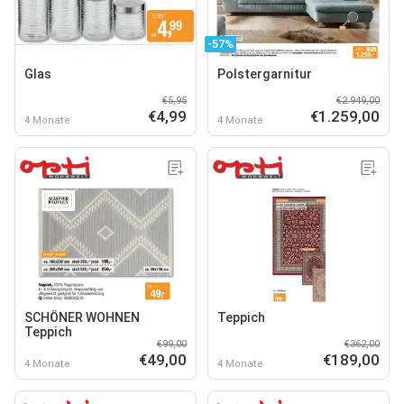
-57%
Glas
Polstergarnitur
€5,95
€2.949,00
€4,99
€1.259,00
4 Monate
4 Monate
SCHÖNER WOHNEN
Teppich
Teppich
€99,00
€362,00
€49,00
€189,00
4 Monate
4 Monate