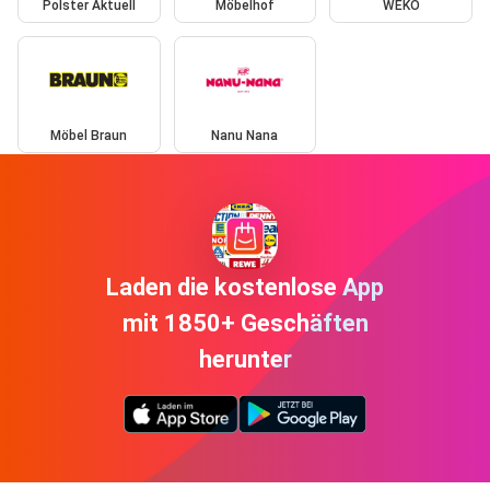
Polster Aktuell
Möbelhof
WEKO
Möbel Braun
Nanu Nana
Laden die kostenlose App
mit 1850+ Geschäften
herunter