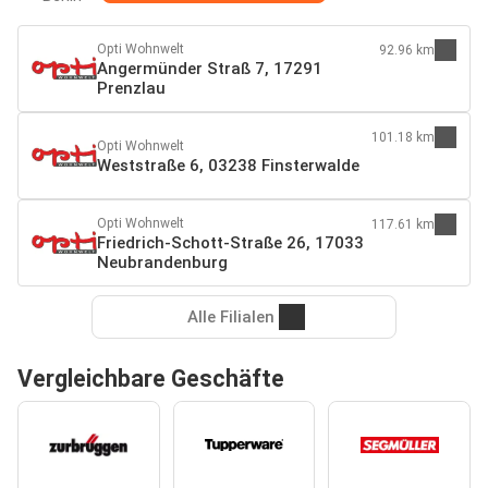
Opti Wohnwelt
92.96 km
Angermünder Straß 7, 17291
Prenzlau
101.18 km
Opti Wohnwelt
Weststraße 6, 03238 Finsterwalde
Opti Wohnwelt
117.61 km
Friedrich-Schott-Straße 26, 17033
Neubrandenburg
Alle Filialen
Vergleichbare Geschäfte