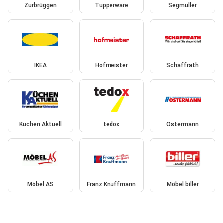
Zurbrüggen
Tupperware
Segmüller
IKEA
Hofmeister
Schaffrath
Küchen Aktuell
tedox
Ostermann
Möbel AS
Franz Knuffmann
Möbel biller