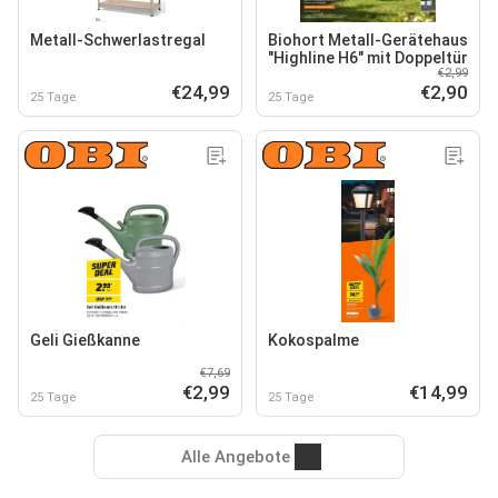
Metall-Schwerlastregal
Biohort Metall-Gerätehaus
"Highline H6" mit Doppeltür
€2,99
€24,99
€2,90
25 Tage
25 Tage
Geli Gießkanne
Kokospalme
€7,69
€2,99
€14,99
25 Tage
25 Tage
Alle Angebote