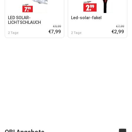
LED SOLAR-
Led-solar-fakel
LICHTSCHLAUCH
€9,99
€7,99
€7,99
€2,99
2 Tage
2 Tage