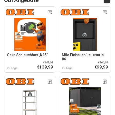
OBI Angebote
Geka Schlauchbox „K25“
Milo Einbauspüle Luxuria
86
€149,99
€164,99
€139,99
€99,99
25 Tage
25 Tage