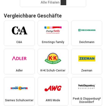
Alle Filialen
Vergleichbare Geschäfte
C&A
Ernstings family
Deichmann
Adler
K+K Schuh-Center
Zeeman
Peek & Cloppenburg*
Siemes Schuhcenter
AWG Mode
Düsseldorf