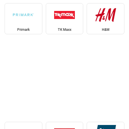
Primark
TK Maxx
H&M