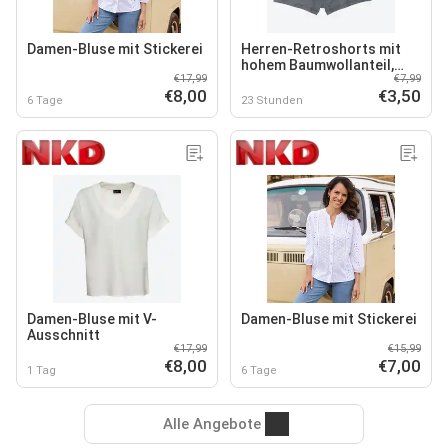
Damen-Bluse mit Stickerei
Herren-Retroshorts mit
hohem Baumwollanteil,
€17,99
€7,99
2er-Pack
€8,00
€3,50
6 Tage
23 Stunden
Damen-Bluse mit V-
Damen-Bluse mit Stickerei
Ausschnitt
€17,99
€15,99
€8,00
€7,00
1 Tag
6 Tage
Alle Angebote