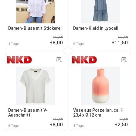
Damen-Bluse mit Stickerei
Damen-Kleid in Lyocell
€17,99
€25,99
€8,00
€11,50
4 Tage
6 Tage
Damen-Bluse mit V-
Vase aus Porzellan, ca. H
Ausschnitt
23,4 x Ø 12 cm
€17,99
€9,99
€8,00
€2,50
6 Tage
4 Tage