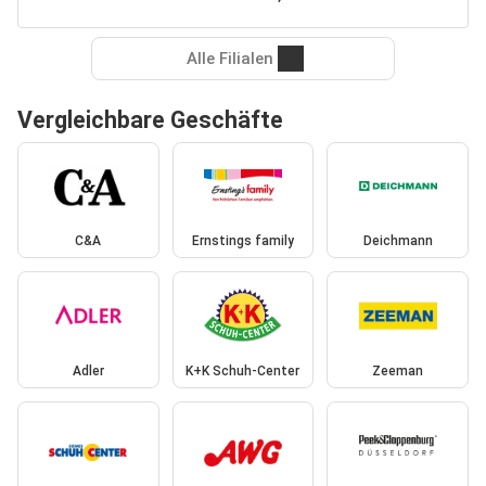
Alle Filialen
Vergleichbare Geschäfte
C&A
Ernstings family
Deichmann
Adler
K+K Schuh-Center
Zeeman