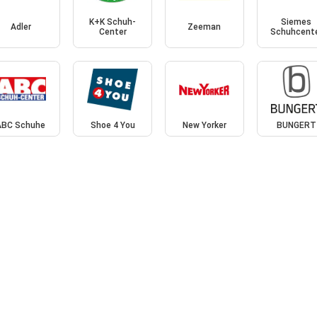
K+K Schuh-
Siemes
Adler
Zeeman
Center
Schuhcent
ABC Schuhe
Shoe 4 You
New Yorker
BUNGERT