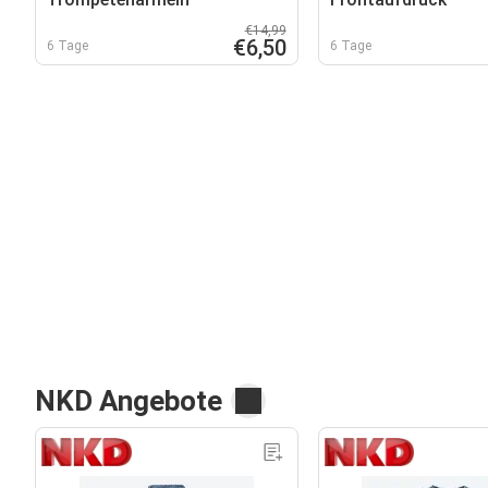
€14,99
€6,50
6 Tage
6 Tage
NKD Angebote