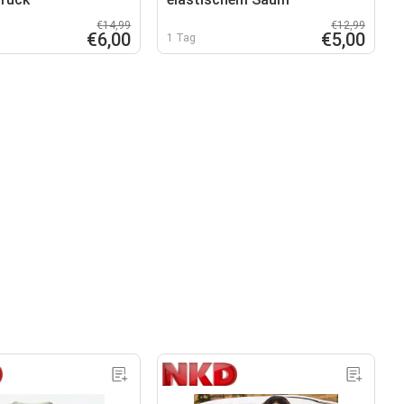
€14,99
€12,99
€6,00
€5,00
1 Tag