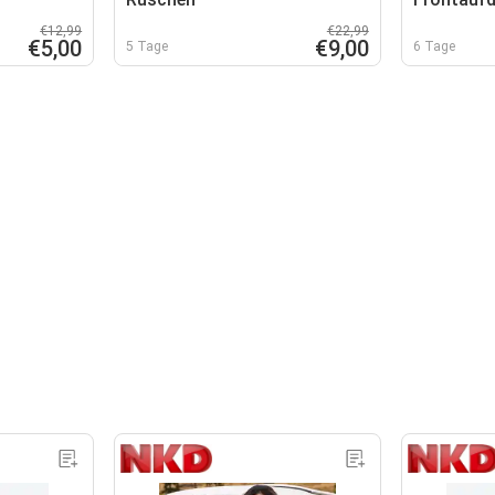
€12,99
€22,99
€5,00
€9,00
5 Tage
6 Tage