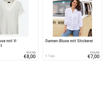
se mit V-
Damen-Bluse mit Stickerei
tt
€17,99
€15,99
€8,00
€7,00
5 Tage