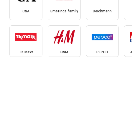
C&A
Ernstings family
Deichmann
TK Maxx
H&M
PEPCO