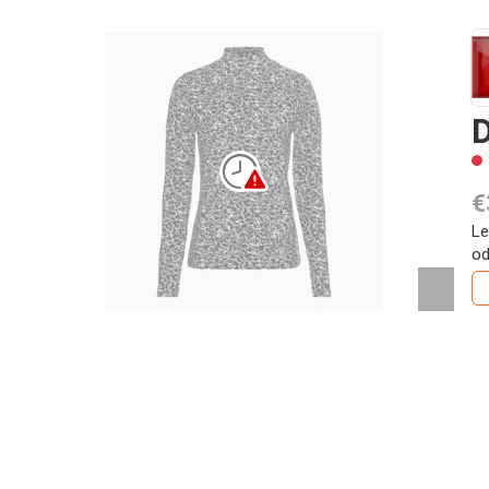
€
Le
od