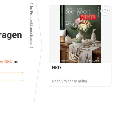
Im Prospekt anschauen
ragen
on NKD
an
NKD
Noch 2 Wochen gültig