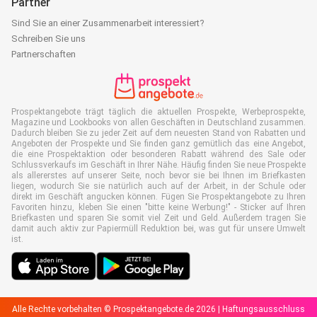
Partner
Sind Sie an einer Zusammenarbeit interessiert?
Schreiben Sie uns
Partnerschaften
Prospektangebote trägt täglich die aktuellen Prospekte, Werbeprospekte,
Magazine und Lookbooks von allen Geschäften in Deutschland zusammen.
Dadurch bleiben Sie zu jeder Zeit auf dem neuesten Stand von Rabatten und
Angeboten der Prospekte und Sie finden ganz gemütlich das eine Angebot,
die eine Prospektaktion oder besonderen Rabatt während des Sale oder
Schlussverkaufs im Geschäft in Ihrer Nähe. Häufig finden Sie neue Prospekte
als allererstes auf unserer Seite, noch bevor sie bei Ihnen im Briefkasten
liegen, wodurch Sie sie natürlich auch auf der Arbeit, in der Schule oder
direkt im Geschäft angucken können. Fügen Sie Prospektangebote zu Ihren
Favoriten hinzu, kleben Sie einen "bitte keine Werbung!" - Sticker auf Ihren
Briefkasten und sparen Sie somit viel Zeit und Geld. Außerdem tragen Sie
damit auch aktiv zur Papiermüll Reduktion bei, was gut für unsere Umwelt
ist.
Alle Rechte vorbehalten © Prospektangebote.de 2026 |
Haftungsausschluss