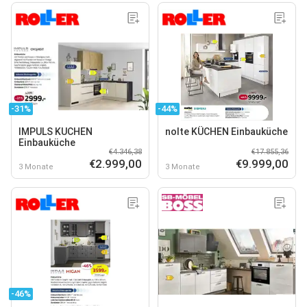
-31%
-44%
IMPULS KUCHEN
nolte KÜCHEN Einbauküche
Einbauküche
€4.346,38
€17.855,36
€2.999,00
€9.999,00
3 Monate
3 Monate
-46%