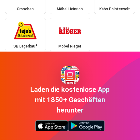
Groschen
Möbel Heinrich
Kabs Polsterwelt
SB Lagerkauf
Möbel Rieger
Laden die kostenlose App
mit 1850+ Geschäften
herunter