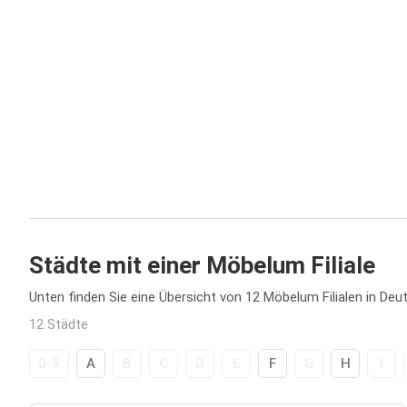
Städte mit einer Möbelum Filiale
Unten finden Sie eine Übersicht von 12 Möbelum Filialen in Deu
12 Städte
0-9
A
B
C
D
E
F
G
H
I