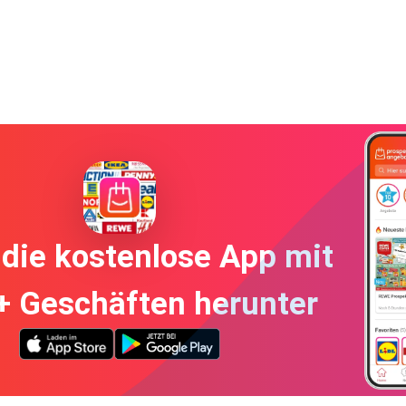
die kostenlose App mit
+ Geschäften herunter