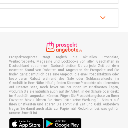
Prospektangebote trägt täglich die aktuellen Prospekte,
Werbeprospekte, Magazine und Lookbooks von allen Geschäften in
Deutschland zusammen. Dadurch bleiben Sie zu jeder Zeit auf dem
neuesten Stand von Rabatten und Angeboten der Prospekte und Sie
finden ganz gemütlich das eine Angebot, die eine Prospektaktion oder
besonderen Rabatt während des Sale oder Schlussverkaufs im
Geschäft in Ihrer Nähe. Häufig finden Sie neue Prospekte als allererstes
auf unserer Seite, noch bevor sie bei Ihnen im Briefkasten liegen,
wodurch Sie sie natürlich auch auf der Arbeit, in der Schule oder direkt
im Geschäft angucken können. Fügen Sie Prospektangebote zu Ihren
Favoriten hinzu, kleben Sie einen "bitte keine Werbung!" - Sticker auf
Ihren Briefkasten und sparen Sie somit viel Zeit und Geld. Außerdem
tragen Sie damit auch aktiv zur Papiermüll Reduktion bei, was gut für
unsere Umwelt ist.