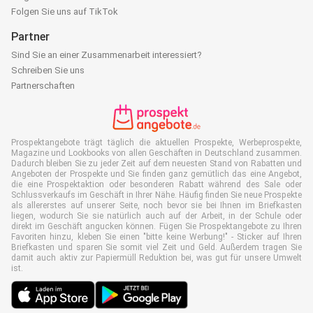
Folgen Sie uns auf TikTok
Partner
Sind Sie an einer Zusammenarbeit interessiert?
Schreiben Sie uns
Partnerschaften
Prospektangebote trägt täglich die aktuellen Prospekte, Werbeprospekte,
Magazine und Lookbooks von allen Geschäften in Deutschland zusammen.
Dadurch bleiben Sie zu jeder Zeit auf dem neuesten Stand von Rabatten und
Angeboten der Prospekte und Sie finden ganz gemütlich das eine Angebot,
die eine Prospektaktion oder besonderen Rabatt während des Sale oder
Schlussverkaufs im Geschäft in Ihrer Nähe. Häufig finden Sie neue Prospekte
als allererstes auf unserer Seite, noch bevor sie bei Ihnen im Briefkasten
liegen, wodurch Sie sie natürlich auch auf der Arbeit, in der Schule oder
direkt im Geschäft angucken können. Fügen Sie Prospektangebote zu Ihren
Favoriten hinzu, kleben Sie einen "bitte keine Werbung!" - Sticker auf Ihren
Briefkasten und sparen Sie somit viel Zeit und Geld. Außerdem tragen Sie
damit auch aktiv zur Papiermüll Reduktion bei, was gut für unsere Umwelt
ist.