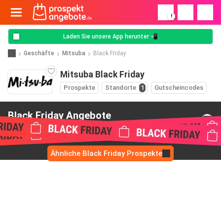
!
Laden Sie unsere App herunter 📲
Geschäfte
Mitsuba
Black Friday
Mitsuba Black Friday
Prospekte
Standorte
1
Gutscheincodes
Black Friday Angebote
van Mitsuba
Ähnliche Black Friday Prospekte