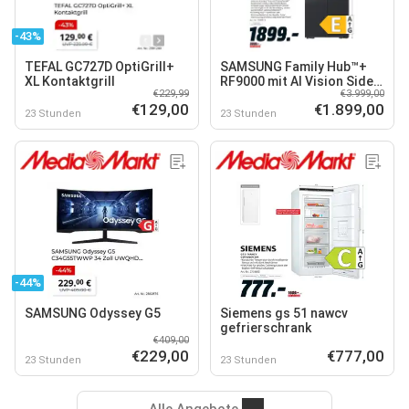
-43%
TEFAL GC727D OptiGrill+
SAMSUNG Family Hub™+
XL Kontaktgrill
RF9000 mit AI Vision Side-
€229,99
€3.999,00
by-Side
€129,00
€1.899,00
23 Stunden
23 Stunden
-44%
SAMSUNG Odyssey G5
Siemens gs 51 nawcv
gefrierschrank
€409,00
€229,00
€777,00
23 Stunden
23 Stunden
Alle Angebote