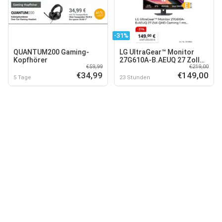
-31%
QUANTUM200 Gaming-
LG UltraGear™ Monitor
Kopfhörer
27G610A-B.AEUQ 27 Zoll
€59,99
€219,00
QHD Gaming 1 ms...
€34,99
€149,00
5 Tage
23 Stunden