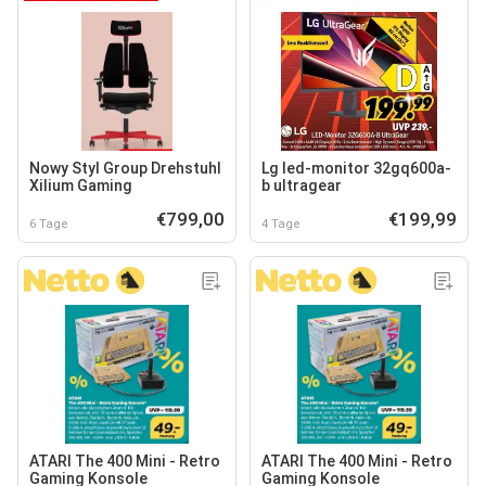
Nowy Styl Group Drehstuhl
Lg led-monitor 32gq600a-
Xilium Gaming
b ultragear
€799,00
€199,99
6 Tage
4 Tage
ATARI The 400 Mini - Retro
ATARI The 400 Mini - Retro
Gaming Konsole
Gaming Konsole