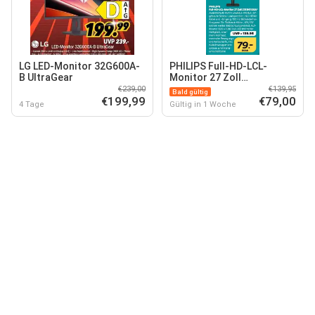
LG LED-Monitor 32G600A-
PHILIPS Full-HD-LCL-
B UltraGear
Monitor 27 Zoll
27E1N1100A
€239,00
€139,95
Bald gültig
€199,99
€79,00
4 Tage
Gültig in 1 Woche