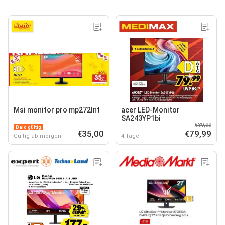
Msi monitor pro mp272lnt
acer LED-Monitor
SA243YP1bi
€89,99
Bald gültig
€35,00
€79,99
Gültig ab morgen
4 Tage