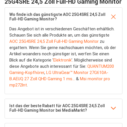
25G4SRE 24,5 Zoll Full-HD Gaming Monitor
Wo finde ich das günstigste AOC 25G4SRE 24,5 Zoll
Full-HD Gaming Monitor?
Das Angebot ist in verschiedenen Geschäften erhältlich.
Schauen Sie sich alle Produkte an, um das günstigste
AOC 25G4SRE 24,5 Zoll Full-HD Gaming Monitor
zu
ergattern. Wenn Sie gerne nachschauen möchten, ob der
Artikel woanders noch günstiger ist, werfen Sie einen
Blick auf die Kategorie '
Elektronik
'. Möglicherweise sind
diese Angebote auch interessant für Sie:
QUANTUM200
Gaming-Kopfhörer
,
LG UltraGear™ Monitor 27G610A-
B.AEUQ 27 Zoll QHD Gaming 1 ms...
&
Msi monitor pro
mp272lnt
.
Ist das der beste Rabatt für AOC 25G4SRE 24,5 Zoll
Full-HD Gaming Monitor bei MediaMarkt?