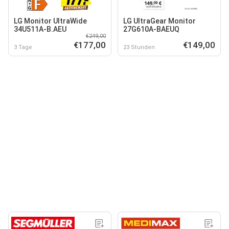
LG Monitor UltraWide
LG UltraGear Monitor
34U511A-B.AEU
27G610A-BAEUQ
€249,00
€177,00
€149,00
3 Tage
23 Stunden