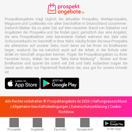
Prospektangebote trägt täglich die aktuellen Prospekte, Werbeprospekte,
Magazine und Lookbooks von allen Geschäften in Deutschland zusammen.
Dadurch bleiben Sie zu jeder Zeit auf dem neuesten Stand von Rabatten und
Angeboten der Prospekte und Sie finden ganz gemütlich das eine Angebot,
die eine Prospektaktion oder besonderen Rabatt während des Sale oder
Schlussverkaufs im Geschäft in Ihrer Nähe. Häufig finden Sie neue Prospekte
als allererstes auf unserer Seite, noch bevor sie bei Ihnen im Briefkasten
liegen, wodurch Sie sie natürlich auch auf der Arbeit, in der Schule oder
direkt im Geschäft angucken können. Fügen Sie Prospektangebote zu Ihren
Favoriten hinzu, kleben Sie einen "bitte keine Werbung!" - Sticker auf Ihren
Briefkasten und sparen Sie somit viel Zeit und Geld. Außerdem tragen Sie
damit auch aktiv zur Papiermüll Reduktion bei, was gut für unsere Umwelt
ist.
Alle Rechte vorbehalten © Prospektangebote.de 2026 |
Haftungsausschluss
|
Allgemeine Geschäftsbedingungen
|
Datenschutzerklärung
|
Cookie-
Richtlinie
In der App
Prospekte
Angebote
Favoriten
Gespeichert