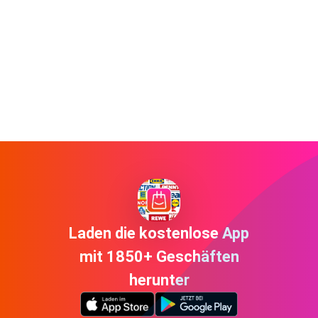
Laden die kostenlose App
mit 1850+ Geschäften
herunter