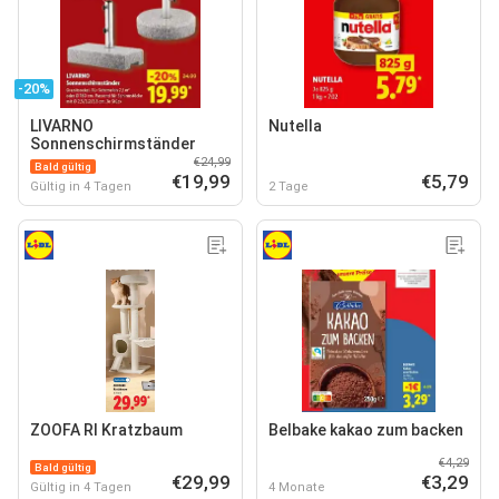
-20%
LIVARNO
Nutella
Sonnenschirmständer
€24,99
Bald gültig
€19,99
€5,79
Gültig in 4 Tagen
2 Tage
ZOOFA RI Kratzbaum
Belbake kakao zum backen
€4,29
Bald gültig
€29,99
€3,29
Gültig in 4 Tagen
4 Monate