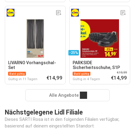
-25%
LIVARNO Vorhangschal-
PARKSIDE
Set
Sicherheitsschuhe, S1P
€19,99
Bald gültig
Bald gültig
€14,99
€14,99
Gültig in 11 Tagen
Gültig in 4 Tagen
Alle Angebote
Nächstgelegene Lidl Filiale
Dieses SARTI Rosa ist in den folgenden Filialen verfügbar,
basierend auf deinem eingestellten Standort: