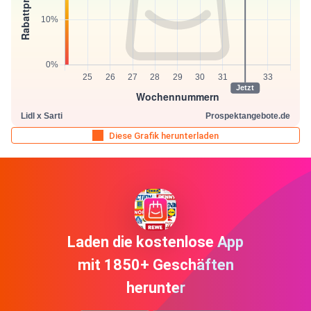
Diese Grafik herunterladen
Laden die kostenlose App
mit 1850+ Geschäften
herunter