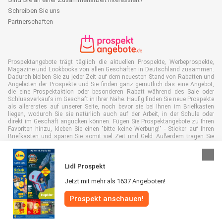
Schreiben Sie uns
Partnerschaften
Prospektangebote trägt täglich die aktuellen Prospekte, Werbeprospekte,
Magazine und Lookbooks von allen Geschäften in Deutschland zusammen.
Dadurch bleiben Sie zu jeder Zeit auf dem neuesten Stand von Rabatten und
Angeboten der Prospekte und Sie finden ganz gemütlich das eine Angebot,
die eine Prospektaktion oder besonderen Rabatt während des Sale oder
Schlussverkaufs im Geschäft in Ihrer Nähe. Häufig finden Sie neue Prospekte
als allererstes auf unserer Seite, noch bevor sie bei Ihnen im Briefkasten
liegen, wodurch Sie sie natürlich auch auf der Arbeit, in der Schule oder
direkt im Geschäft angucken können. Fügen Sie Prospektangebote zu Ihren
Favoriten hinzu, kleben Sie einen "bitte keine Werbung!" - Sticker auf Ihren
Briefkasten und sparen Sie somit viel Zeit und Geld. Außerdem tragen Sie
damit auch aktiv zur Papiermüll Reduktion bei, was gut für unsere Umwelt
ist.
Lidl Prospekt
Jetzt mit mehr als 1637 Angeboten!
Prospekt anschauen!
Alle Rechte vorbehalten © Prospektangebote.de 2026 |
Haftungsausschluss
|
Allgemeine Geschäftsbedingungen
|
Datenschutzerklärung
|
Cookie-
Richtlinie