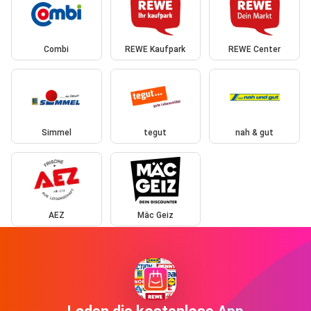
Combi
REWE Kaufpark
REWE Center
Simmel
tegut
nah & gut
AEZ
Mäc Geiz