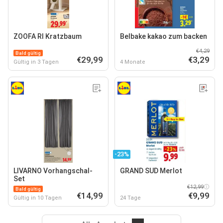
ZOOFA RI Kratzbaum
Belbake kakao zum backen
€4,29
Bald gültig
€29,99
€3,29
Gültig in 3 Tagen
4 Monate
-23%
LIVARNO Vorhangschal-
GRAND SUD Merlot
Set
€12,99
Bald gültig
€14,99
€9,99
Gültig in 10 Tagen
24 Tage