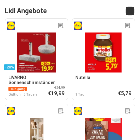
Lidl Angebote
-20%
LIVARNO
Nutella
Sonnenschirmständer
€24,99
Bald gültig
€19,99
€5,79
Gültig in 3 Tagen
1 Tag