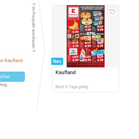
Im Prospekt anschauen
on Kaufland
Neu
Kaufland
üfen
 Aug.
Noch 5 Tage gültig