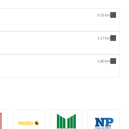
0.33 km
3.27 km
3.80 km