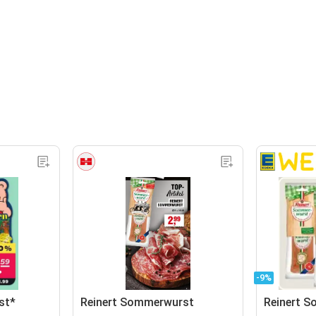
-9%
st*
Reinert Sommerwurst
Reinert 