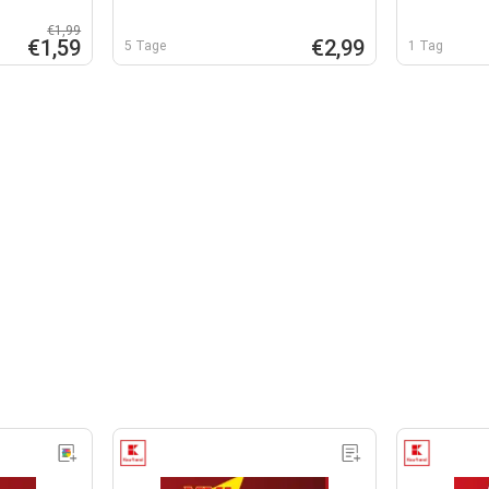
€1,99
€1,59
€2,99
5 Tage
1 Tag