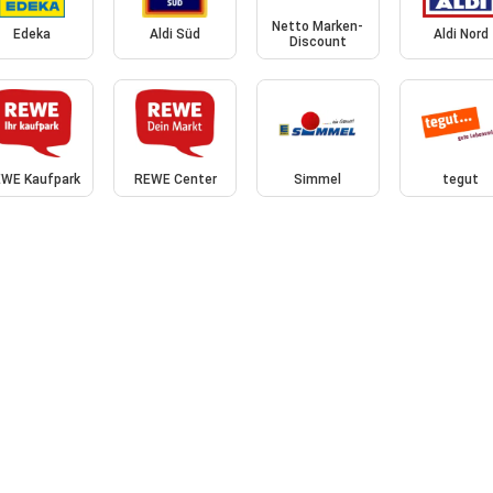
Netto Marken-
Edeka
Aldi Süd
Aldi Nord
Discount
WE Kaufpark
REWE Center
Simmel
tegut