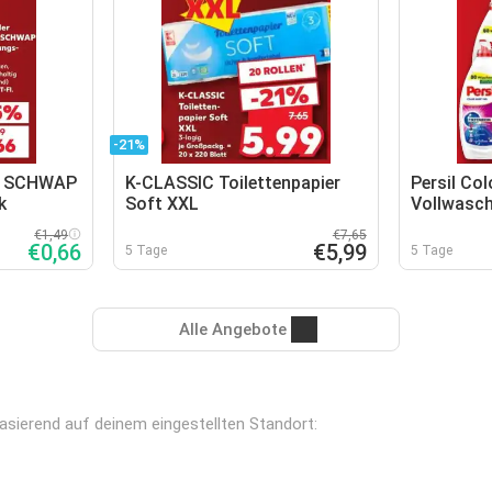
-21%
P SCHWAP
K-CLASSIC Toilettenpapier
Persil Col
k
Soft XXL
Vollwasch
€1,49
€7,65
€0,66
€5,99
5 Tage
5 Tage
Alle Angebote
 basierend auf deinem eingestellten Standort: