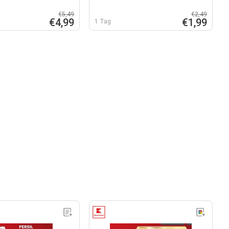
€5,49
€2,49
€4,99
€1,99
1 Tag