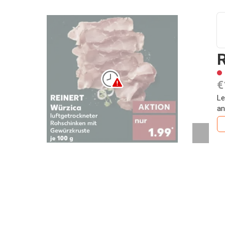
R
€
Le
an