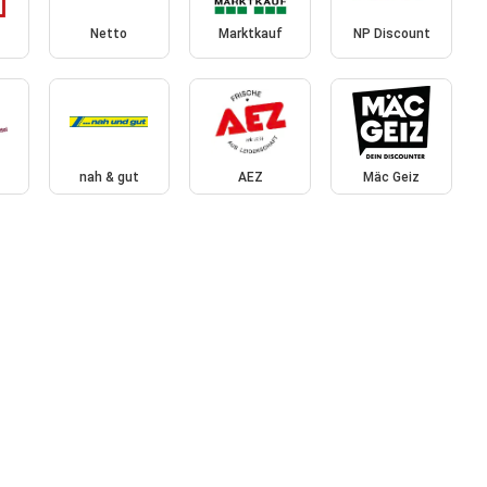
Netto
Marktkauf
NP Discount
nah & gut
AEZ
Mäc Geiz