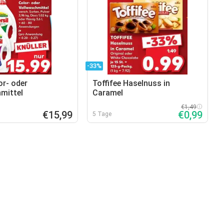
-33%
or- oder
Toffifee Haselnuss in
mittel
Caramel
€1,49
€15,99
€0,99
5 Tage