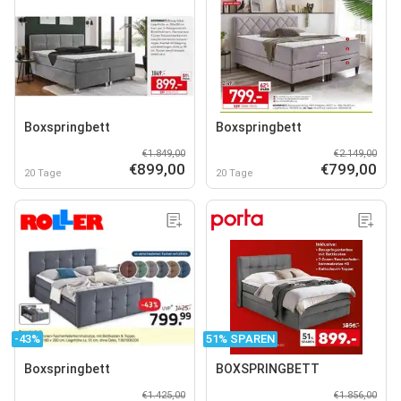
Boxspringbett
Boxspringbett
€1.849,00
€2.149,00
€899,00
€799,00
20 Tage
20 Tage
-43%
51% SPAREN
Boxspringbett
BOXSPRINGBETT
€1.425,00
€1.856,00