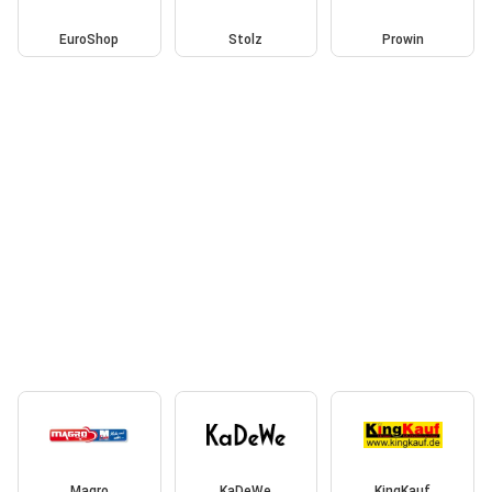
EuroShop
Stolz
Prowin
Magro
KaDeWe
KingKauf