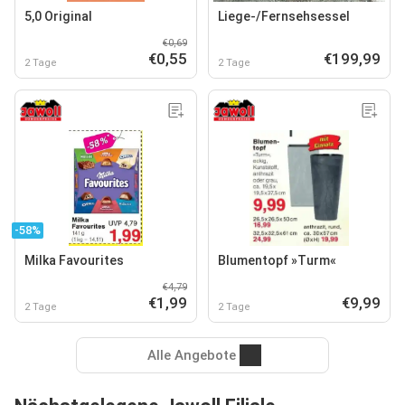
5,0 Original
Liege-/Fernsehsessel
€0,69
€0,55
€199,99
2 Tage
2 Tage
-58%
Milka Favourites
Blumentopf »Turm«
€4,79
€1,99
€9,99
2 Tage
2 Tage
Alle Angebote