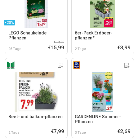
-20%
LEGO Schaukelnde
6er-Pack Erdbeer-
Pflanzen
pflanzen*
€19,99
€15,99
€3,99
26 Tage
2 Tage
Beet- und balkon-pflanzen
GARDENLINE Sommer-
Pflanzen
€7,99
€2,69
2 Tage
3 Tage