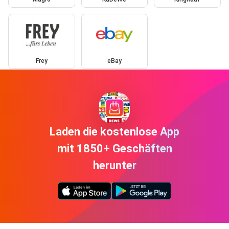
Frey
eBay
Laden die kostenlose App
mit 1850+ Geschäften
herunter