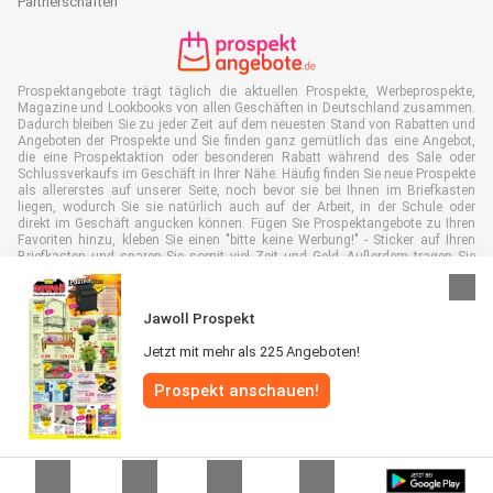
Partnerschaften
Prospektangebote trägt täglich die aktuellen Prospekte, Werbeprospekte,
Magazine und Lookbooks von allen Geschäften in Deutschland zusammen.
Dadurch bleiben Sie zu jeder Zeit auf dem neuesten Stand von Rabatten und
Angeboten der Prospekte und Sie finden ganz gemütlich das eine Angebot,
die eine Prospektaktion oder besonderen Rabatt während des Sale oder
Schlussverkaufs im Geschäft in Ihrer Nähe. Häufig finden Sie neue Prospekte
als allererstes auf unserer Seite, noch bevor sie bei Ihnen im Briefkasten
liegen, wodurch Sie sie natürlich auch auf der Arbeit, in der Schule oder
direkt im Geschäft angucken können. Fügen Sie Prospektangebote zu Ihren
Favoriten hinzu, kleben Sie einen "bitte keine Werbung!" - Sticker auf Ihren
Briefkasten und sparen Sie somit viel Zeit und Geld. Außerdem tragen Sie
damit auch aktiv zur Papiermüll Reduktion bei, was gut für unsere Umwelt
ist.
Jawoll Prospekt
Jetzt mit mehr als 225 Angeboten!
Prospekt anschauen!
Alle Rechte vorbehalten © Prospektangebote.de 2026 |
Haftungsausschluss
|
Allgemeine Geschäftsbedingungen
|
Datenschutzerklärung
|
Cookie-
Richtlinie