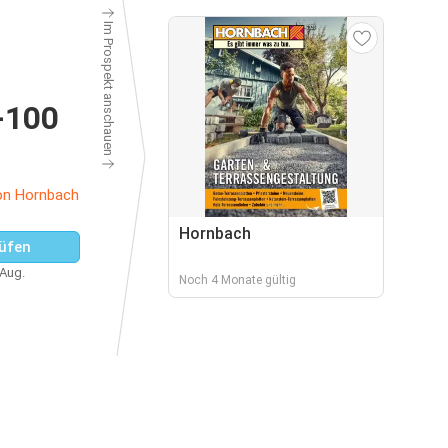
Im Prospekt anschauen
-100
on Hornbach
Hornbach
üfen
 Aug.
Noch 4 Monate gültig