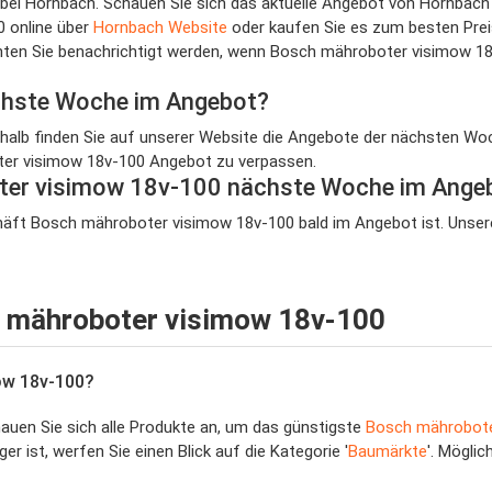
 bei Hornbach. Schauen Sie sich das aktuelle Angebot von Hornbach
0 online über
Hornbach Website
oder kaufen Sie es zum besten Prei
n Sie benachrichtigt werden, wenn Bosch mähroboter visimow 18v-1
chste Woche im Angebot?
eshalb finden Sie auf unserer Website die Angebote der nächsten Woc
oter visimow 18v-100 Angebot zu verpassen.
oter visimow 18v-100 nächste Woche im Ange
äft Bosch mähroboter visimow 18v-100 bald im Angebot ist. Unsere R
h mähroboter visimow 18v-100
ow 18v-100?
hauen Sie sich alle Produkte an, um das günstigste
Bosch mährobote
 ist, werfen Sie einen Blick auf die Kategorie '
Baumärkte
'. Mögli