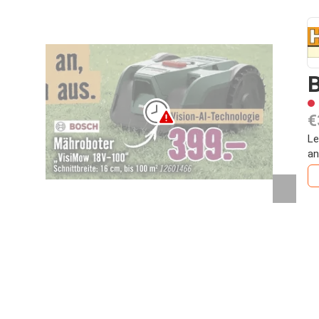
€
Le
an