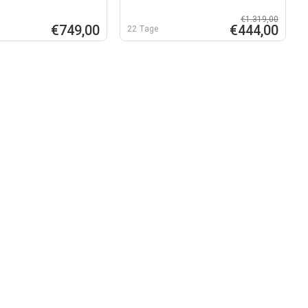
€1.319,00
€749,00
€444,00
22 Tage