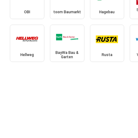
OBI
toom Baumarkt
Hagebau
BayWa Bau &
Hellweg
Rusta
Garten