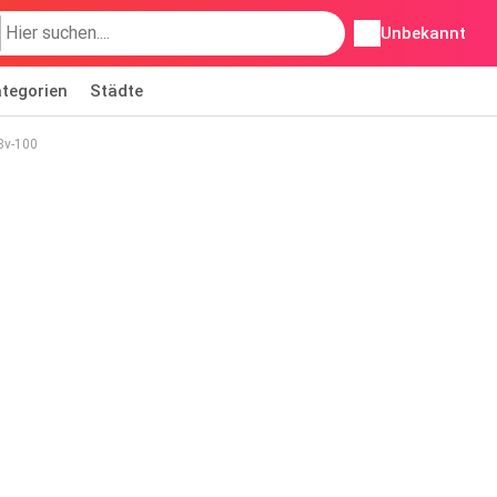
Unbekannt
tegorien
Städte
8v-100