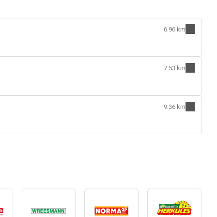
6.96 km
7.53 km
9.36 km