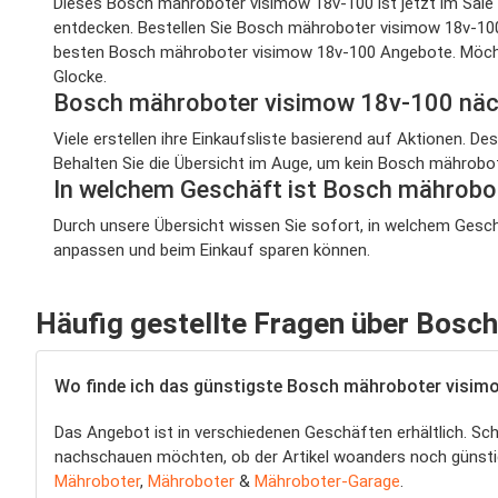
Dieses Bosch mähroboter visimow 18v-100 ist jetzt im Sale
entdecken. Bestellen Sie Bosch mähroboter visimow 18v-10
besten Bosch mähroboter visimow 18v-100 Angebote. Möchte
Glocke.
Bosch mähroboter visimow 18v-100 nä
Viele erstellen ihre Einkaufsliste basierend auf Aktionen. D
Behalten Sie die Übersicht im Auge, um kein Bosch mährob
In welchem Geschäft ist Bosch mährob
Durch unsere Übersicht wissen Sie sofort, in welchem Gesch
anpassen und beim Einkauf sparen können.
Häufig gestellte Fragen über Bosc
Wo finde ich das günstigste Bosch mähroboter visim
Das Angebot ist in verschiedenen Geschäften erhältlich. Sc
nachschauen möchten, ob der Artikel woanders noch günstiger
Mähroboter
,
Mähroboter
&
Mähroboter-Garage
.