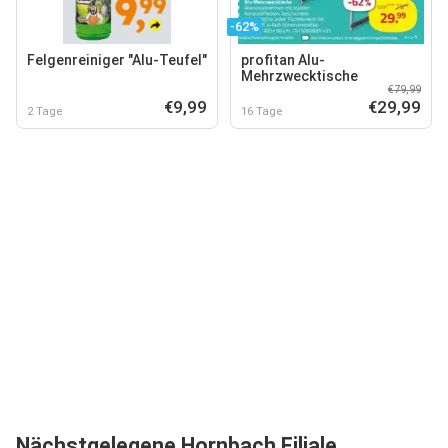
-62%
Felgenreiniger "Alu-Teufel"
profitan Alu-
Mehrzwecktische
€79,99
€9,99
€29,99
2 Tage
16 Tage
Nächstgelegene Hornbach Filiale