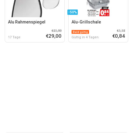
-50%
Alu Rahmenspiegel
Alu-Grillschale
€51,99
€1,18
Bald gültig
€29,00
€0,84
17 Tage
Gültig in 4 Tagen