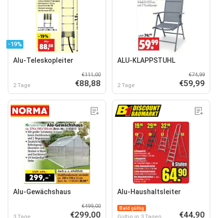
-19%
Alu-Teleskopleiter
ALU-KLAPPSTUHL
€111,00
€74,99
€88,88
€59,99
2 Tage
2 Tage
Alu-Gewächshaus
Alu-Haushaltsleiter
€499,00
Bald gültig
€299,00
€44,90
3 Tage
Gültig in 3 Tagen