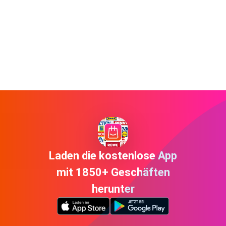
Laden die kostenlose App
mit 1850+ Geschäften
herunter