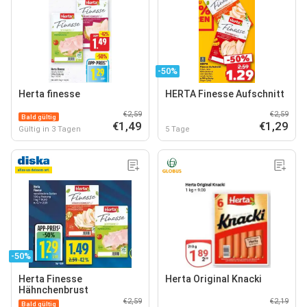
-50%
Herta finesse
HERTA Finesse Aufschnitt
€2,59
€2,59
Bald gültig
€1,49
€1,29
Gültig in 3 Tagen
5 Tage
-50%
Herta Finesse
Herta Original Knacki
Hähnchenbrust
€2,59
€2,19
Bald gültig