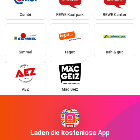
Combi
REWE Kaufpark
REWE Center
Simmel
tegut
nah & gut
AEZ
Mäc Geiz
Laden die kostenlose App