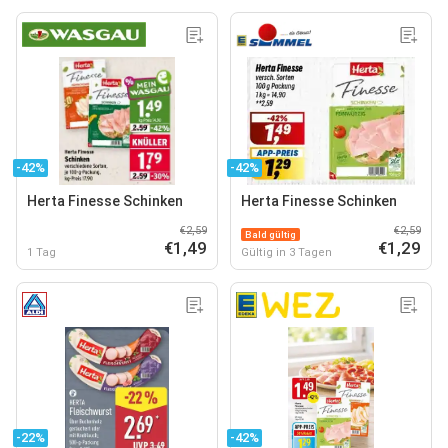
-42%
-42%
Herta Finesse Schinken
Herta Finesse Schinken
€2,59
€2,59
Bald gültig
€1,49
€1,29
1 Tag
Gültig in 3 Tagen
-22%
-42%