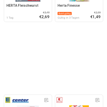
HERTA Fleischwurst
Herta Finesse
€3,49
€2,59
Bald gültig
€2,69
€1,49
1 Tag
Gültig in 3 Tagen