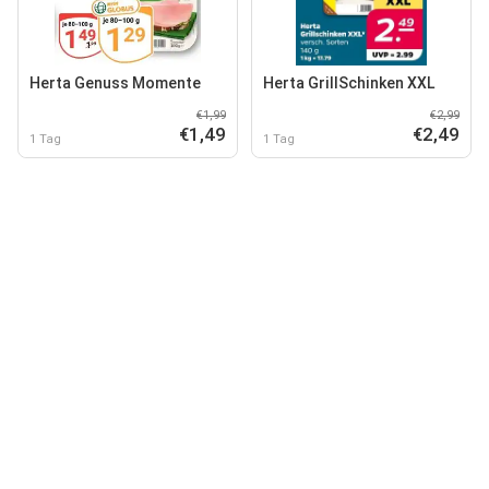
Herta Genuss Momente
Herta GrillSchinken XXL
€1,99
€2,99
€1,49
€2,49
1 Tag
1 Tag