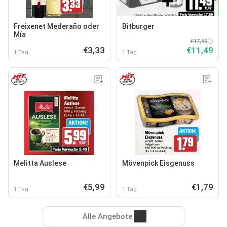
Freixenet Mederaño oder
Bitburger
Mía
€17,89
€3,33
€11,49
1 Tag
1 Tag
Melitta Auslese
Mövenpick Eisgenuss
€5,99
€1,79
1 Tag
1 Tag
Alle Angebote