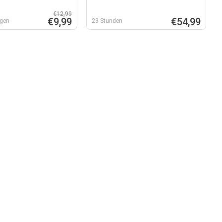
€12,99
€9,99
€54,99
agen
23 Stunden