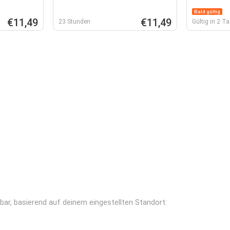
Bald gültig
€11,49
€11,49
23 Stunden
Gültig in 2 T
ügbar, basierend auf deinem eingestellten Standort: