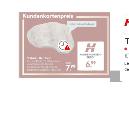
T
€
Le
de