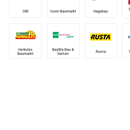
OBI
toom Baumarkt
Hagebau
Herkules
BayWa Bau &
Rusta
Baumarkt
Garten