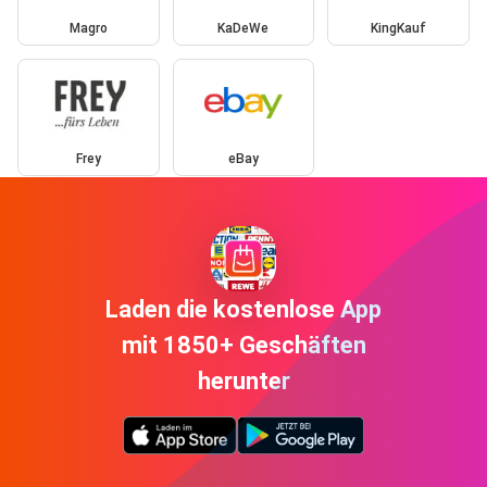
Magro
KaDeWe
KingKauf
Frey
eBay
Laden die kostenlose App
mit 1850+ Geschäften
herunter