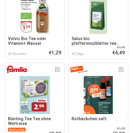
Volvic Bio Tee oder
Salus bio
Vitamin+ Wasser
pfefferminzblätter tee
€4,99
lose
€1,29
€4,49
23 Stunden
23 Tage
Bünting Tee Tee ohne
Rotbäckchen saft
Weltreise
€1,29
Bald gültig