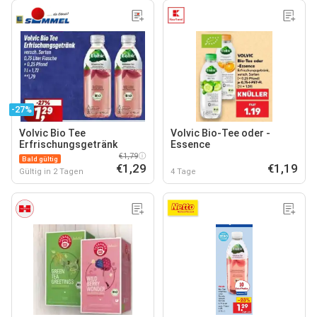
-27%
Volvic Bio Tee
Volvic Bio-Tee oder -
Erfrischungsgetränk
Essence
€1,79
Bald gültig
€1,29
€1,19
Gültig in 2 Tagen
4 Tage