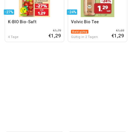
-27%
-24%
K-BIO Bio-Saft
Volvic Bio Tee
€1,79
€1,69
Bald gültig
€1,29
€1,29
4 Tage
Gültig in 2 Tagen