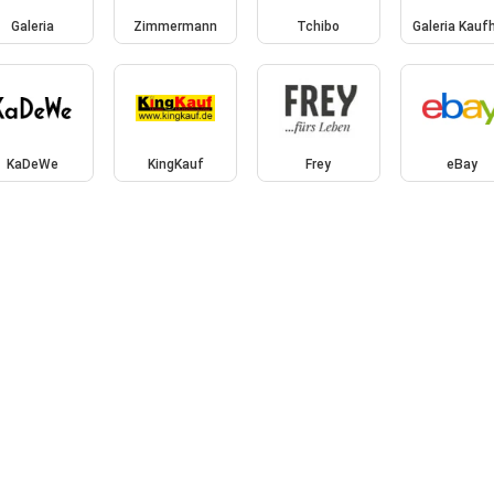
Galeria
Zimmermann
Tchibo
Galeria Kauf
KaDeWe
KingKauf
Frey
eBay