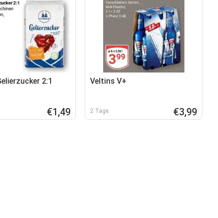
elierzucker 2:1
Veltins V+
€1,49
€3,99
2 Tage