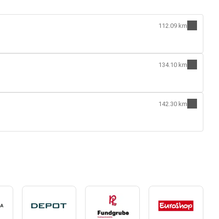
112.09 km
134.10 km
142.30 km