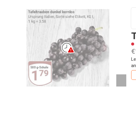
T
€
Le
an