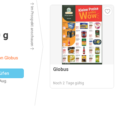
Im Prospekt anschauen
 g
on Globus
Globus
üfen
 Aug.
Noch 2 Tage gültig