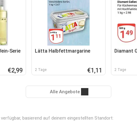
ein-Serie
Lätta Halbfettmargarine
Diamant G
€2,99
€1,11
2 Tage
2 Tage
Alle Angebote
n verfügbar, basierend auf deinem eingestellten Standort: