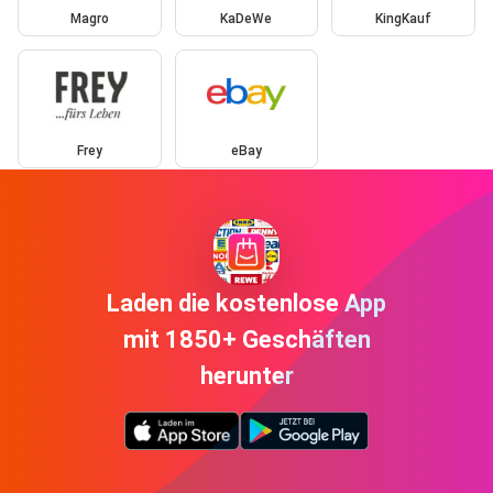
Magro
KaDeWe
KingKauf
Frey
eBay
Laden die kostenlose App
mit 1850+ Geschäften
herunter