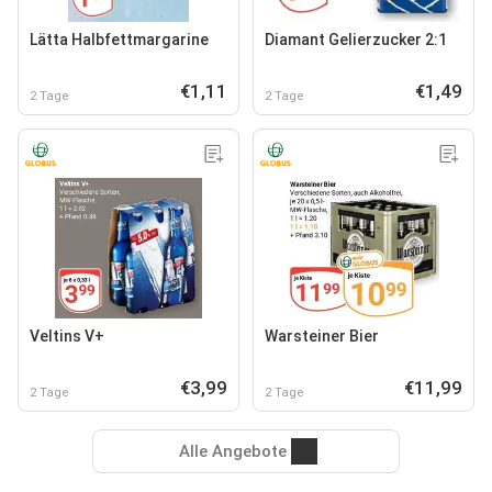
Lätta Halbfettmargarine
Diamant Gelierzucker 2:1
€1,11
€1,49
2 Tage
2 Tage
Veltins V+
Warsteiner Bier
€3,99
€11,99
2 Tage
2 Tage
Alle Angebote