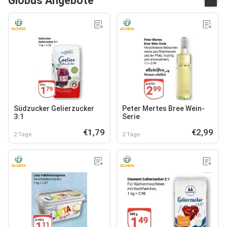
Globus Angebote
Südzucker Gelierzucker
Peter Mertes Bree Wein-
3:1
Serie
€1,79
€2,99
2 Tage
2 Tage