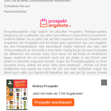
Sind Sie an einer Zusammenarbeit interessiert?
Schreiben Sie uns
Partnerschaften
Prospektangebote trägt täglich die aktuellen Prospekte, Werbeprospekte,
Magazine und Lookbooks von allen Geschäften in Deutschland zusammen.
Dadurch bleiben Sie zu jeder Zeit auf dem neuesten Stand von Rabatten und
Angeboten der Prospekte und Sie finden ganz gemütlich das eine Angebot,
die eine Prospektaktion oder besonderen Rabatt während des Sale oder
Schlussverkaufs im Geschäft in Ihrer Nähe. Häufig finden Sie neue Prospekte
als allererstes auf unserer Seite, noch bevor sie bei Ihnen im Briefkasten
liegen, wodurch Sie sie natürlich auch auf der Arbeit, in der Schule oder
direkt im Geschäft angucken können. Fügen Sie Prospektangebote zu Ihren
Favoriten hinzu, kleben Sie einen "bitte keine Werbung!" - Sticker auf Ihren
Briefkasten und sparen Sie somit viel Zeit und Geld. Außerdem tragen Sie
damit auch aktiv zur Papiermüll Reduktion bei, was gut für unsere Umwelt
ist.
Globus Prospekt
Jetzt mit mehr als 1155 Angeboten!
Alle Rechte vorbehalten © Prospektangebote.de 2026 |
Haftungsausschluss
Prospekt anschauen!
|
Allgemeine Geschäftsbedingungen
|
Datenschutzerklärung
|
Cookie-
Richtlinie