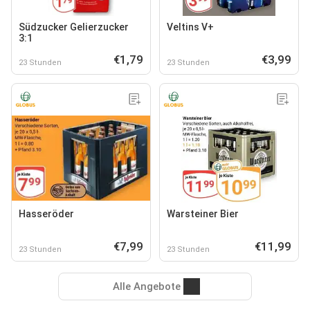
Südzucker Gelierzucker
Veltins V+
3:1
€1,79
€3,99
23 Stunden
23 Stunden
Hasseröder
Warsteiner Bier
€7,99
€11,99
23 Stunden
23 Stunden
Alle Angebote