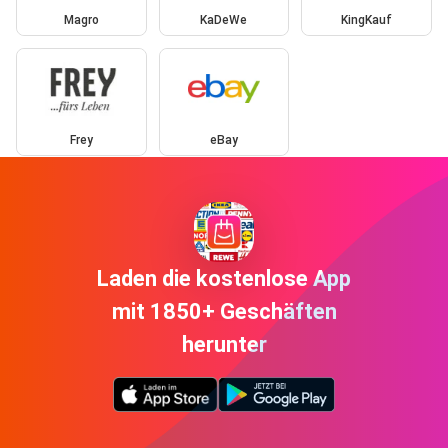
Magro
KaDeWe
KingKauf
Frey
eBay
Laden die kostenlose App
mit 1850+ Geschäften
herunter