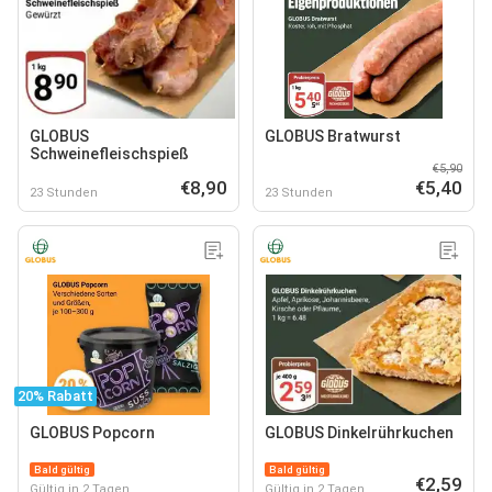
GLOBUS
GLOBUS Bratwurst
Schweinefleischspieß
€5,90
€8,90
€5,40
23 Stunden
23 Stunden
20% Rabatt
GLOBUS Popcorn
GLOBUS Dinkelrührkuchen
Bald gültig
Bald gültig
€2,59
Gültig in 2 Tagen
Gültig in 2 Tagen