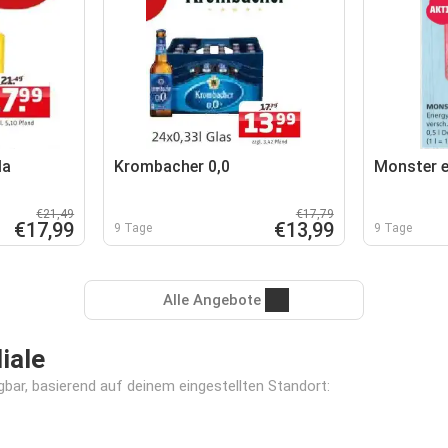
la
Krombacher 0,0
Monster e
€21,49
€17,79
€17,99
€13,99
9 Tage
9 Tage
Alle Angebote
iale
gbar, basierend auf deinem eingestellten Standort: