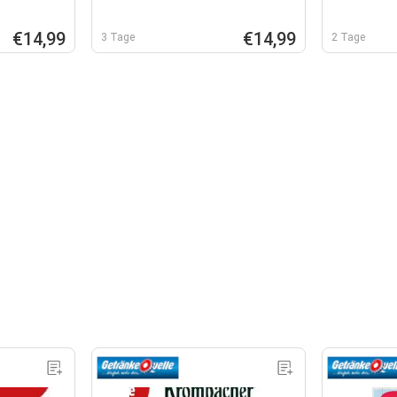
€14,99
€14,99
3 Tage
2 Tage