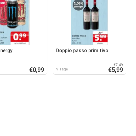
nergy
Doppio passo primitivo
€7,49
€0,99
€5,99
9 Tage