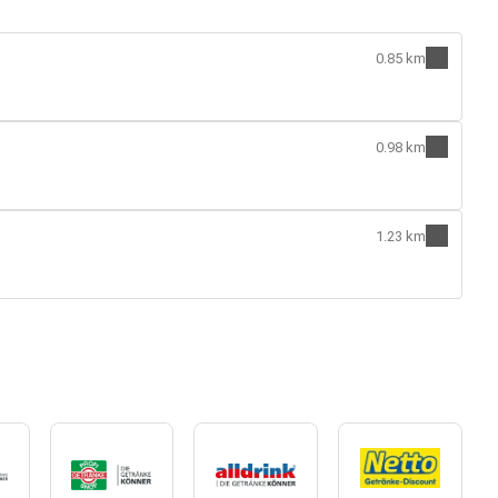
0.85 km
0.98 km
1.23 km