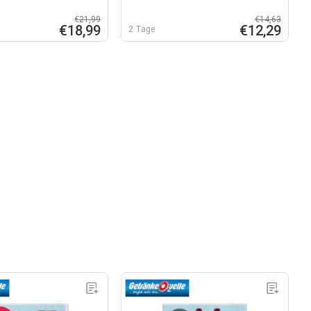
€21,99
€14,63
€18,99
€12,29
2 Tage