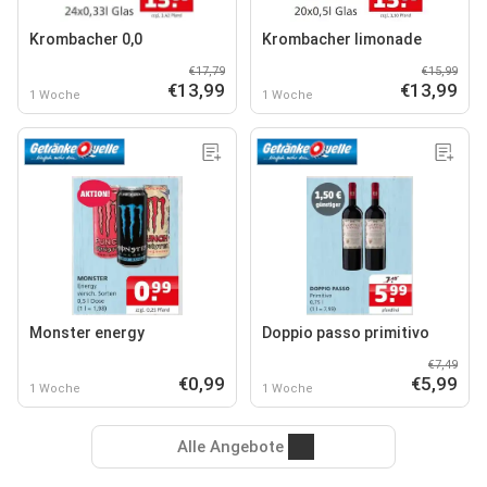
Krombacher 0,0
Krombacher limonade
€17,79
€15,99
€13,99
€13,99
1 Woche
1 Woche
Monster energy
Doppio passo primitivo
€7,49
€0,99
€5,99
1 Woche
1 Woche
Alle Angebote