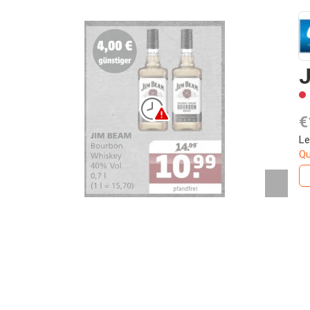
€
Le
Qu