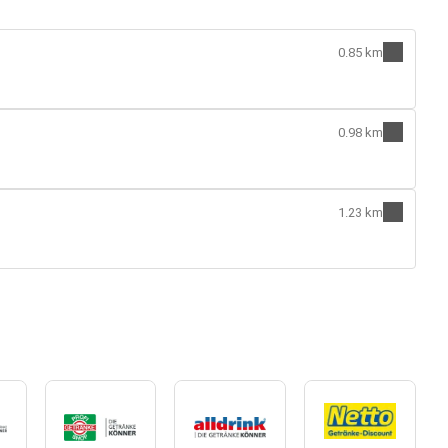
0.85 km
0.98 km
1.23 km