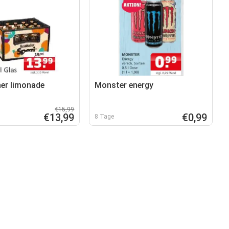
er limonade
Monster energy
€15,99
€13,99
€0,99
8 Tage