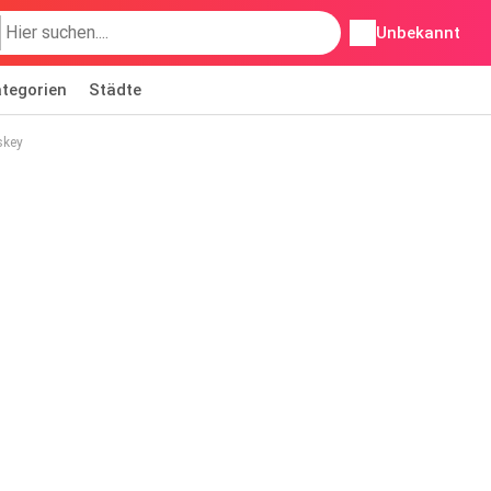
Unbekannt
tegorien
Städte
skey