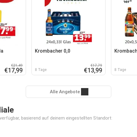
la
Krombacher 0,0
Krombach
€21,49
€17,79
€17,99
€13,99
8 Tage
8 Tage
Alle Angebote
iale
verfügbar, basierend auf deinem eingestellten Standort: