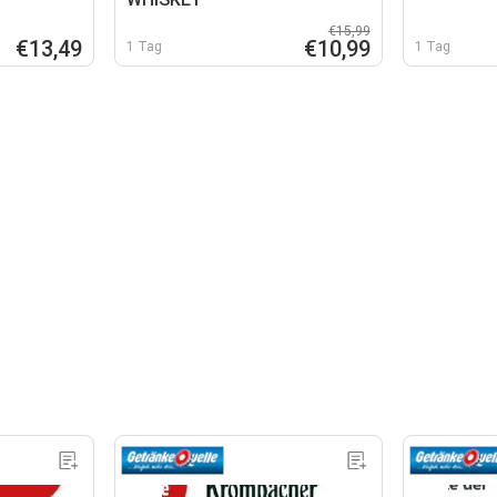
€15,99
€13,49
€10,99
1 Tag
1 Tag