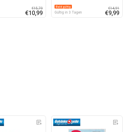
Bald gültig
€15,70
€14,91
€10,99
€9,99
Gültig in 3 Tagen