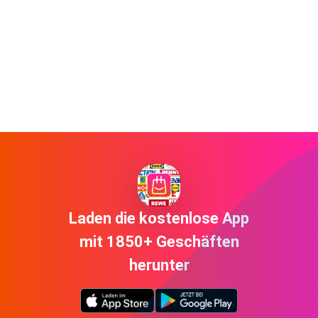
Laden die kostenlose App
mit 1850+ Geschäften
herunter