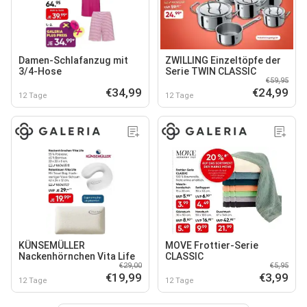
Damen-Schlafanzug mit
ZWILLING Einzeltöpfe der
3/4-Hose
Serie TWIN CLASSIC
€59,95
€34,99
€24,99
12 Tage
12 Tage
KÜNSEMÜLLER
MOVE Frottier-Serie
Nackenhörnchen Vita Life
CLASSIC
€29,00
€5,95
€19,99
€3,99
12 Tage
12 Tage