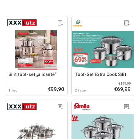
Silit topf-set „alicante“
Topf-Set Extra Cook Silit
€199,99
€99,90
€69,99
1 Tag
2 Tage