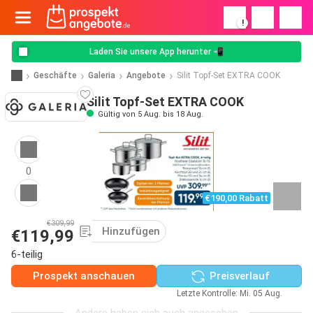
!
Laden Sie unsere App herunter 📲
Geschäfte
Galeria
Angebote
Silit Topf-Set EXTRA COOK
Silit Topf-Set EXTRA COOK
Gültig von 5 Aug. bis 18 Aug.
0
€190,00 Rabatt
€309,99
Hinzufügen
€119,99
6-teilig
Prospekt anschauen
Preisverlauf
Letzte Kontrolle: Mi. 05 Aug.
Andere haben sich auch angesehen