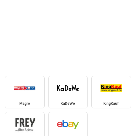
Magro
KaDeWe
KingKauf