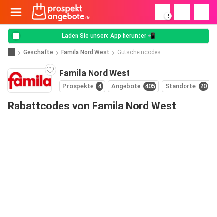
!
Laden Sie unsere App herunter 📲
Geschäfte
Famila Nord West
Gutscheincodes
Famila Nord West
Prospekte
4
Angebote
405
Standorte
20
Rabattcodes von Famila Nord West