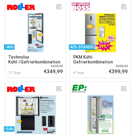
-46%
42% SPAREN
Technolux
PKM Kühl-
Kühl-/Gefrierkombination
Gefrierkombination
€649,99
€699,00
€349,99
€399,99
12 Tage
4 Tage
-54%