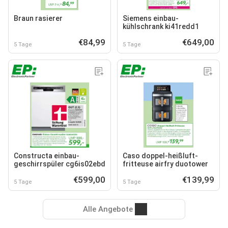
Braun rasierer
Siemens einbau-
kühlschrank ki41redd1
€84,99
€649,00
5 Tage
5 Tage
Constructa einbau-
Caso doppel-heißluft-
geschirrspüler cg6is02ebd
fritteuse airfry duotower
€599,00
€139,99
5 Tage
5 Tage
Alle Angebote