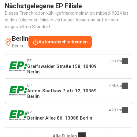
Nächstgelegene EP Filiale
Dieses French-door-kühl-gefrierkombination mbbsdi 9024 ist
in den folgenden Filialen verfügbar, basierend auf deinem
eingestellten Standort:
Berlin
Automatisch erkennen
Berlin
EP
3.53 km
Greifswalder Straße 158, 10409
Berlin
EP
4.46 km
Anton-Saefkow Platz 12, 10369
Berlin
4.79 km
EP
Berliner Allee 86, 13088 Berlin
Alle Filialen