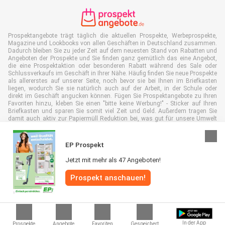
Prospektangebote trägt täglich die aktuellen Prospekte, Werbeprospekte,
Magazine und Lookbooks von allen Geschäften in Deutschland zusammen.
Dadurch bleiben Sie zu jeder Zeit auf dem neuesten Stand von Rabatten und
Angeboten der Prospekte und Sie finden ganz gemütlich das eine Angebot,
die eine Prospektaktion oder besonderen Rabatt während des Sale oder
Schlussverkaufs im Geschäft in Ihrer Nähe. Häufig finden Sie neue Prospekte
als allererstes auf unserer Seite, noch bevor sie bei Ihnen im Briefkasten
liegen, wodurch Sie sie natürlich auch auf der Arbeit, in der Schule oder
direkt im Geschäft angucken können. Fügen Sie Prospektangebote zu Ihren
Favoriten hinzu, kleben Sie einen "bitte keine Werbung!" - Sticker auf Ihren
Briefkasten und sparen Sie somit viel Zeit und Geld. Außerdem tragen Sie
damit auch aktiv zur Papiermüll Reduktion bei, was gut für unsere Umwelt
ist.
EP Prospekt
Jetzt mit mehr als 47 Angeboten!
Alle Rechte vorbehalten © Prospektangebote.de 2026 |
Haftungsausschluss
Prospekt anschauen!
|
Allgemeine Geschäftsbedingungen
|
Datenschutzerklärung
|
Cookie-
Richtlinie
In der App
Prospekte
Angebote
Favoriten
Gespeichert