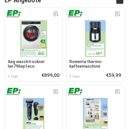
EP Angebote
Aeg waschtrockner
Rowenta thermo-
lwr796ep1eco
kaffeemaschine
€899,00
€59,99
5 Tage
5 Tage