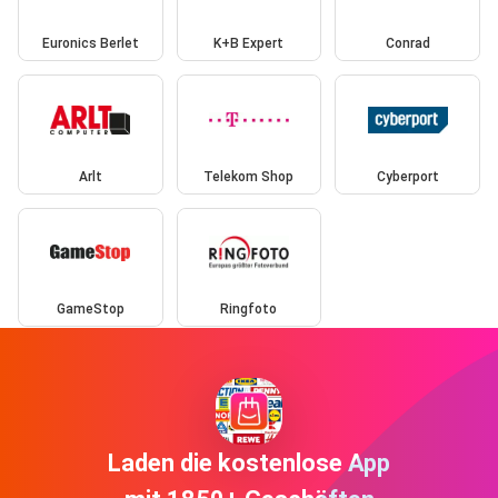
Euronics Berlet
K+B Expert
Conrad
Arlt
Telekom Shop
Cyberport
GameStop
Ringfoto
Laden die kostenlose App