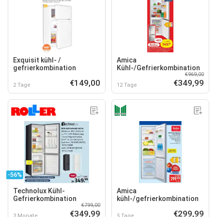
Exquisit kühl- /
Amica
gefrierkombination
Kühl-/Gefrierkombination
€969,00
€149,00
€349,99
2 Tage
12 Tage
-56%
Technolux Kühl-
Amica
Gefrierkombination
kühl-/gefrierkombination
€799,00
€349,99
€299,99
3 Monate
5 Tage