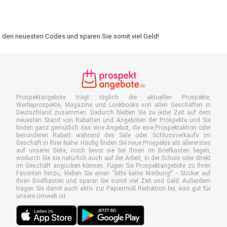
n den neuesten Codes und sparen Sie somit viel Geld!
Prospektangebote trägt täglich die aktuellen Prospekte,
Werbeprospekte, Magazine und Lookbooks von allen Geschäften in
Deutschland zusammen. Dadurch bleiben Sie zu jeder Zeit auf dem
neuesten Stand von Rabatten und Angeboten der Prospekte und Sie
finden ganz gemütlich das eine Angebot, die eine Prospektaktion oder
besonderen Rabatt während des Sale oder Schlussverkaufs im
Geschäft in Ihrer Nähe. Häufig finden Sie neue Prospekte als allererstes
auf unserer Seite, noch bevor sie bei Ihnen im Briefkasten liegen,
wodurch Sie sie natürlich auch auf der Arbeit, in der Schule oder direkt
im Geschäft angucken können. Fügen Sie Prospektangebote zu Ihren
Favoriten hinzu, kleben Sie einen "bitte keine Werbung!" - Sticker auf
Ihren Briefkasten und sparen Sie somit viel Zeit und Geld. Außerdem
tragen Sie damit auch aktiv zur Papiermüll Reduktion bei, was gut für
unsere Umwelt ist.