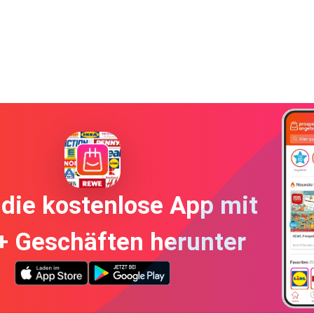
die kostenlose App mit
+ Geschäften herunter