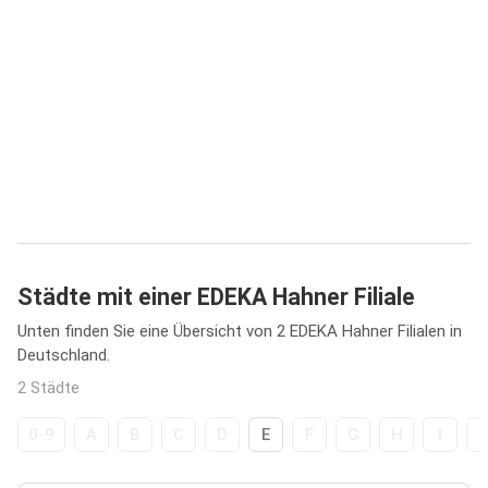
Städte mit einer EDEKA Hahner Filiale
Unten finden Sie eine Übersicht von 2 EDEKA Hahner Filialen in
Deutschland.
2 Städte
0-9
A
B
C
D
E
F
G
H
I