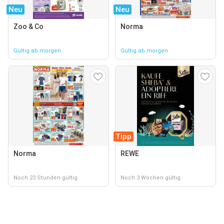
Neu
Neu
Zoo & Co
Norma
Gültig ab morgen
Gültig ab morgen
Tipp
Norma
REWE
Noch 23 Stunden gültig
Noch 3 Wochen gültig