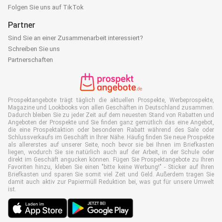
Folgen Sie uns auf TikTok
Partner
Sind Sie an einer Zusammenarbeit interessiert?
Schreiben Sie uns
Partnerschaften
Prospektangebote trägt täglich die aktuellen Prospekte, Werbeprospekte,
Magazine und Lookbooks von allen Geschäften in Deutschland zusammen.
Dadurch bleiben Sie zu jeder Zeit auf dem neuesten Stand von Rabatten und
Angeboten der Prospekte und Sie finden ganz gemütlich das eine Angebot,
die eine Prospektaktion oder besonderen Rabatt während des Sale oder
Schlussverkaufs im Geschäft in Ihrer Nähe. Häufig finden Sie neue Prospekte
als allererstes auf unserer Seite, noch bevor sie bei Ihnen im Briefkasten
liegen, wodurch Sie sie natürlich auch auf der Arbeit, in der Schule oder
direkt im Geschäft angucken können. Fügen Sie Prospektangebote zu Ihren
Favoriten hinzu, kleben Sie einen "bitte keine Werbung!" - Sticker auf Ihren
Briefkasten und sparen Sie somit viel Zeit und Geld. Außerdem tragen Sie
damit auch aktiv zur Papiermüll Reduktion bei, was gut für unsere Umwelt
ist.