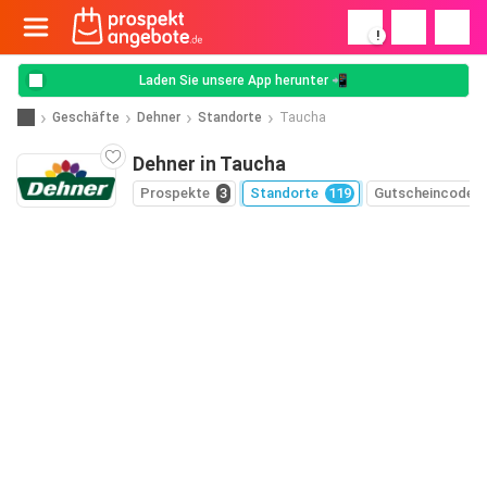
!
Laden Sie unsere App herunter 📲
Geschäfte
Dehner
Standorte
Taucha
Dehner in Taucha
Prospekte
3
Standorte
119
Gutscheincodes