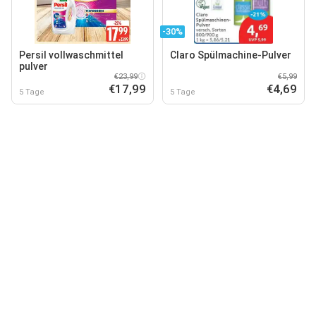
-30%
Persil vollwaschmittel
Claro Spülmachine-Pulver
pulver
€23,99
€5,99
€17,99
€4,69
5 Tage
5 Tage