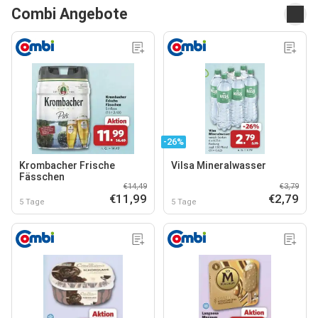
Combi Angebote
-26%
Krombacher Frische
Vilsa Mineralwasser
Fässchen
€14,49
€3,79
€11,99
€2,79
5 Tage
5 Tage