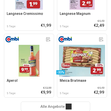
Langnese Cremissimo
Langnese Magnum
€4,49
€1,99
€2,49
5 Tage
5 Tage
-33%
Aperol
Meica Bratmaxe
€13,99
€4,49
€9,99
€2,99
5 Tage
5 Tage
Alle Angebote