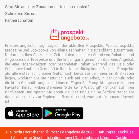
Sind Sie an einer Zusammenarbeit interessiert?
Schreiben Sie uns
Partnerschaften
Prospektangebote trägt täglich die aktuellen Prospekte, Werbeprospekte,
Magazine und Lookbooks von allen Geschäften in Deutschland zusammen.
Dadurch bleiben Sie zu jeder Zeit auf dem neuesten Stand von Rabatten und
Angeboten der Prospekte und Sie finden ganz gemütlich das eine Angebot,
die eine Prospektaktion oder besonderen Rabatt während des Sale oder
Schlussverkaufs im Geschäft in Ihrer Nähe. Häufig finden Sie neue Prospekte
als allererstes auf unserer Seite, noch bevor sie bei Ihnen im Briefkasten
liegen, wodurch Sie sie natürlich auch auf der Arbeit, in der Schule oder
direkt im Geschäft angucken können. Fügen Sie Prospektangebote zu Ihren
Favoriten hinzu, kleben Sie einen "bitte keine Werbung!" - Sticker auf Ihren
Briefkasten und sparen Sie somit viel Zeit und Geld. Außerdem tragen Sie
damit auch aktiv zur Papiermüll Reduktion bei, was gut für unsere Umwelt
ist.
Alle Rechte vorbehalten © Prospektangebote.de 2026 |
Haftungsausschluss
|
Allgemeine Geschäftsbedingungen
|
Datenschutzerklärung
|
Cookie-