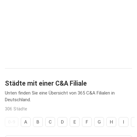
Städte mit einer C&A Filiale
Unten finden Sie eine Übersicht von 365 C&A Filialen in
Deutschland.
306 Städte
0-9
A
B
C
D
E
F
G
H
I