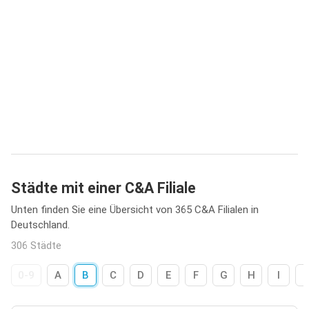
Städte mit einer C&A Filiale
Unten finden Sie eine Übersicht von 365 C&A Filialen in
Deutschland.
306 Städte
0-9
A
B
C
D
E
F
G
H
I