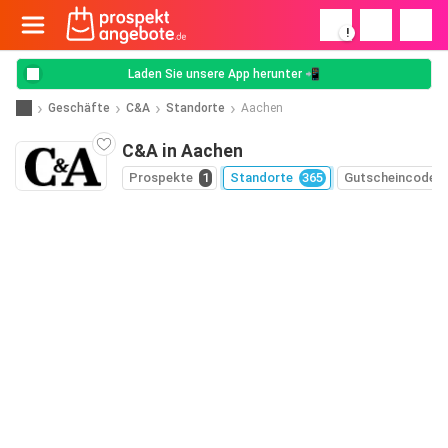
!
Laden Sie unsere App herunter 📲
Geschäfte
C&A
Standorte
Aachen
C&A in Aachen
Prospekte
1
Standorte
365
Gutscheincodes