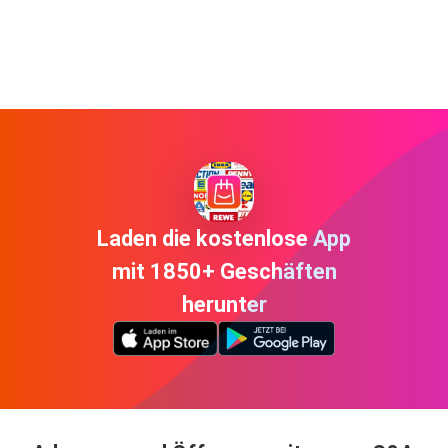
Laden die kostenlose App
mit 1850+ Geschäften
herunter