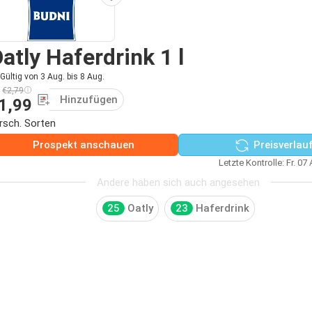
atly Haferdrink 1 l
Gültig von 3 Aug. bis 8 Aug.
€2,79
Hinzufügen
1,99
rsch. Sorten
Prospekt anschauen
Preisverlau
Letzte Kontrolle: Fr. 07
Andere haben sich auch angesehen
25
Oatly
23
Haferdrink