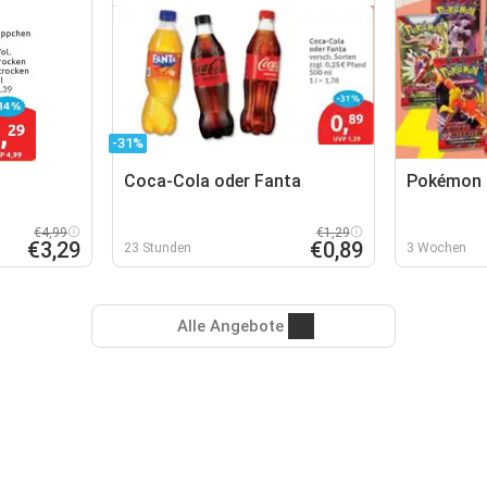
-31%
Coca-Cola oder Fanta
Pokémon 
€4,99
€1,29
€3,29
€0,89
23 Stunden
3 Wochen
Alle Angebote