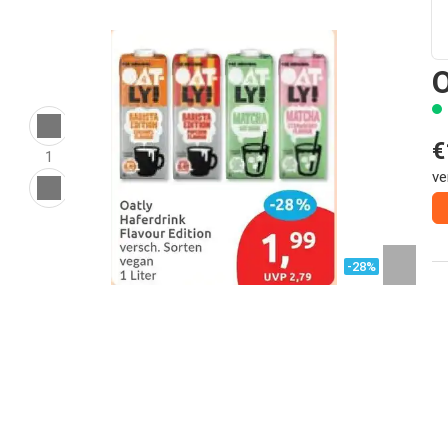
O
€
1
ve
-28%