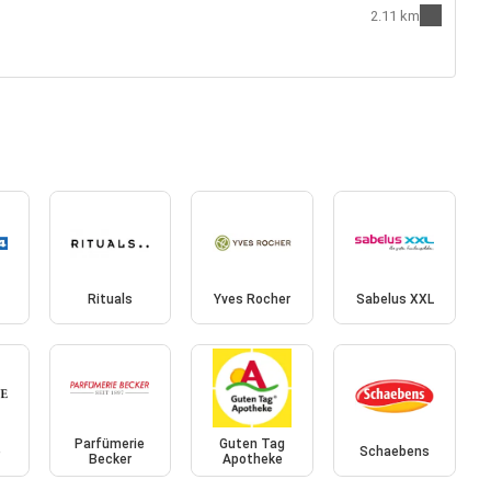
2.11 km
Rituals
Yves Rocher
Sabelus XXL
Parfümerie
Guten Tag
e
Schaebens
Becker
Apotheke