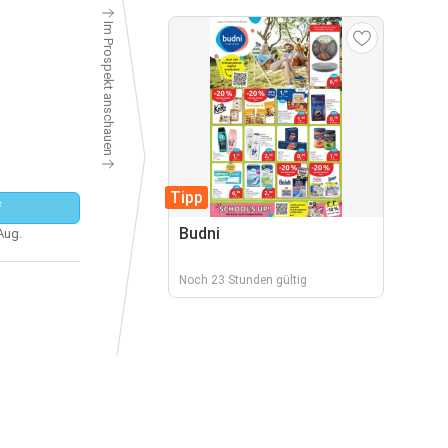
Im Prospekt anschauen
Tipp
f
Budni
 Aug.
Noch 23 Stunden gültig