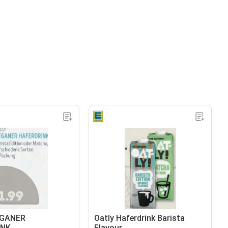
EGANER
Oatly Haferdrink Barista
INK
Flavour