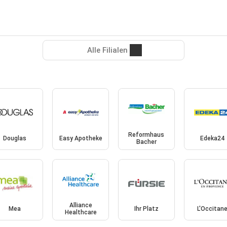
Alle Filialen
Reformhaus
Douglas
Easy Apotheke
Edeka24
Bacher
Alliance
Mea
Ihr Platz
L'Occitan
Healthcare