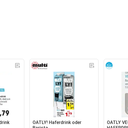
drink
OATLY! Haferdrink oder
OATLY V
Barista
HAFERDR