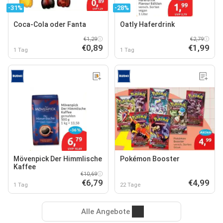
-31%
-28%
Coca-Cola oder Fanta
Oatly Haferdrink
€1,29
€2,79
€0,89
€1,99
1 Tag
1 Tag
Mövenpick Der Himmlische
Pokémon Booster
Kaffee
€10,69
€6,79
€4,99
1 Tag
22 Tage
Alle Angebote