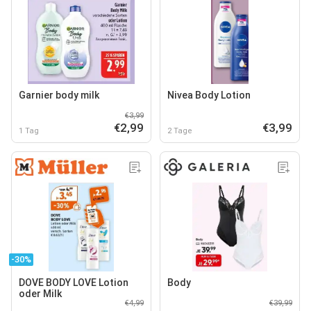
Garnier body milk
Nivea Body Lotion
€3,99
€2,99
€3,99
1 Tag
2 Tage
-30%
DOVE BODY LOVE Lotion
Body
oder Milk
€4,99
€39,99