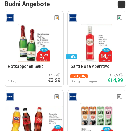
Budni Angebote
-16%
Rotkäppchen Sekt
Sarti Rosa Aperitivo
€4,99
€17,99
Bald gültig
€3,29
€14,99
1 Tag
Gültig in 3 Tagen