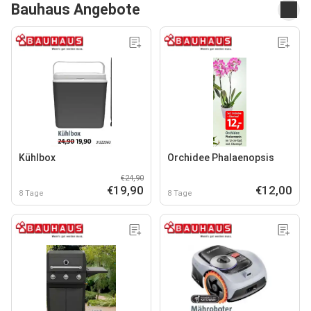
Bauhaus Angebote
Kühlbox
Orchidee Phalaenopsis
€24,90
€19,90
€12,00
8 Tage
8 Tage